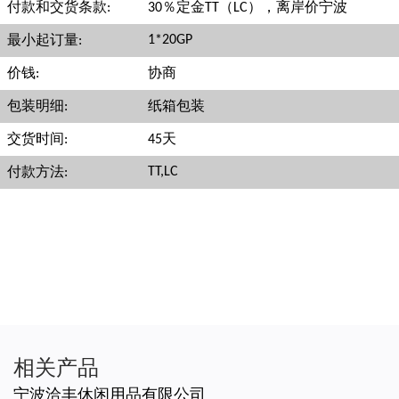
付款和交货条款:
30％定金TT（LC），离岸价宁波
1*20GP
最小起订量:
价钱:
协商
包装明细:
纸箱包装
交货时间:
45天
TT,LC
付款方法:
相关产品
宁波洽丰休闲用品有限公司