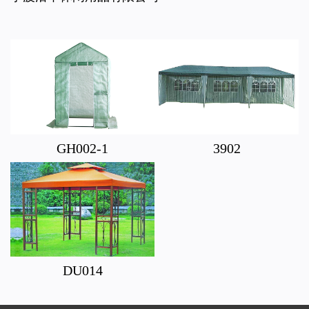
GH002-1
3902
DU014