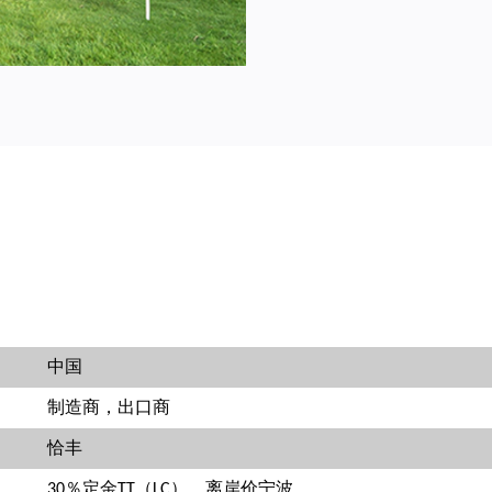
中国
制造商，出口商
恰丰
30％定金TT（LC），离岸价宁波