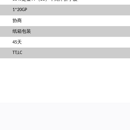
1*20GP
协商
纸箱包装
45天
TT,LC