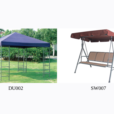
DU002
SW007