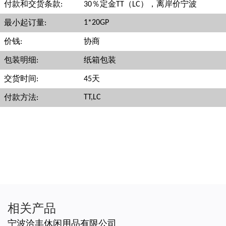
付款和交货条款:
30％定金TT（LC），离岸价宁波
1*20GP
最小起订量:
价钱:
协商
包装明细:
纸箱包装
交货时间:
45天
TT,LC
付款方法:
相关产品
宁波洽丰休闲用品有限公司