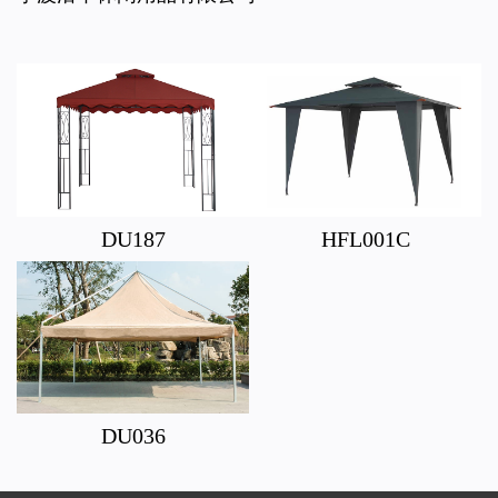
DU187
HFL001C
DU036