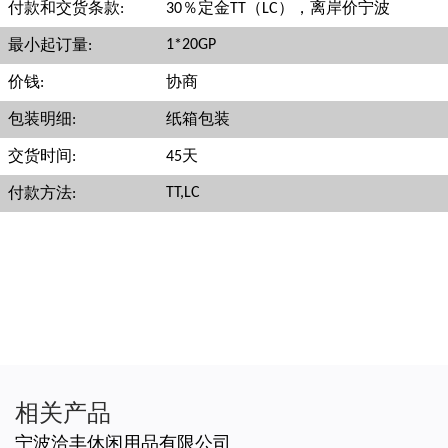
付款和交货条款:
30％定金TT（LC），离岸价宁波
1*20GP
最小起订量:
价钱:
协商
包装明细:
纸箱包装
交货时间:
45天
TT,LC
付款方法:
相关产品
宁波洽丰休闲用品有限公司