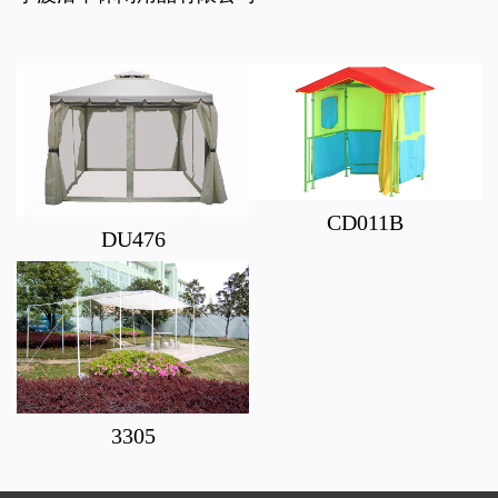
CD011B
DU476
3305