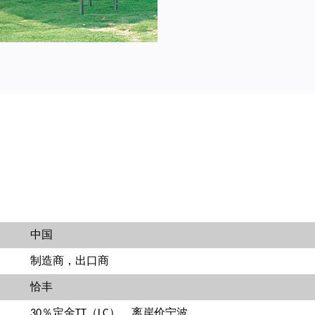
中国
制造商，出口商
恰丰
30％定金TT（LC），离岸价宁波