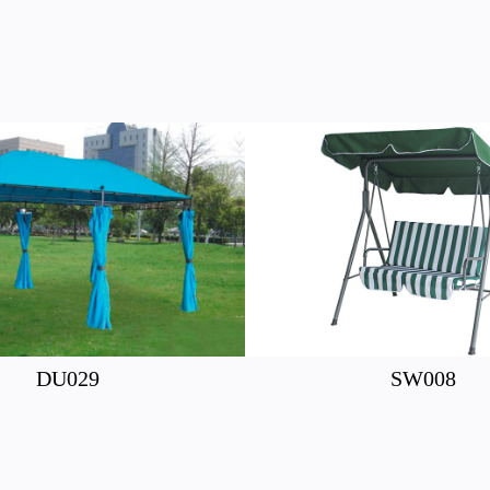
DU029
SW008