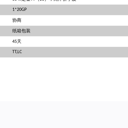
1*20GP
协商
纸箱包装
45天
TT,LC